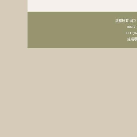
版權所有 國
106
TEL:(0
建議最