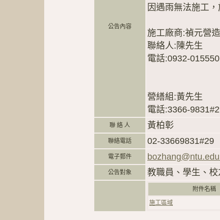
因遇雨無法施工，施
公告內容
施工廠商:禎元營
聯絡人:陳先生
電話:0932-015550
營繕組:黃先生
電話:3366-9831#2
黃柏彰
聯 絡 人
02-33669831#29
聯絡電話
bozhang@ntu.edu
電子郵件
教職員、學生、校
公告對象
附件名
施工區域