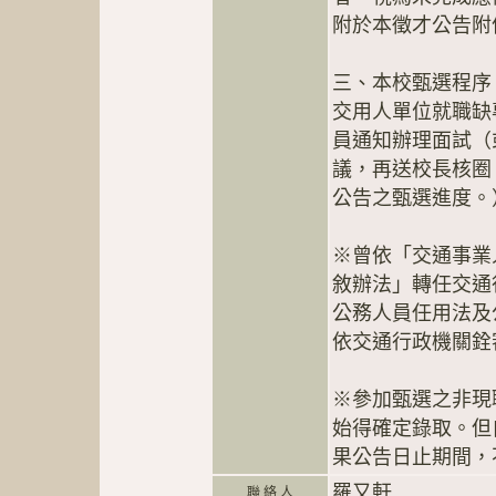
附於本徵才公告附
三、本校甄選程序
交用人單位就職缺
員通知辦理面試（
議，再送校長核圈
公告之甄選進度。
※曾依「交通事業
敘辦法」轉任交通
公務人員任用法及
依交通行政機關銓
※參加甄選之非現
始得確定錄取。但
果公告日止期間，
羅又軒
聯 絡 人