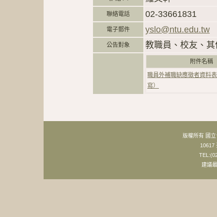
02-33661831
聯絡電話
yslo@ntu.edu.tw
電子郵件
教職員、校友、其
公告對象
附件名
職員外補職缺應徵者資料表
寫）
版權所有 國
106
TEL:(0
建議最