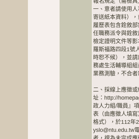
報名規定（需檢具
一、意者請使用人
寄送紙本資料），
履歷表包含銓敘部
任職務派令與銓敘
檢定證明文件等影本
羅斯福路四段1號
時恕不候），並請
務處生活輔導組組
業務測驗，不合者
二、採線上應徵或
址：http://homep
政人力組/職員』
表（由應徵人填寫）
格式），於112年
yslo@ntu.e
者，視為未完成應徵