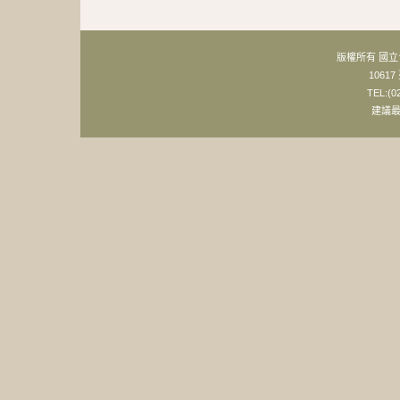
版權所有 國
106
TEL:(0
建議最