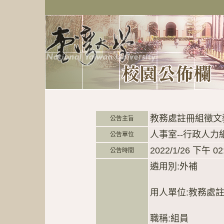
教務處註冊組徵文
公告主旨
人事室--行政人力
公告單位
2022/1/26 下午 02
公告時間
遴用別:外補
用人單位:教務處
職稱:組員