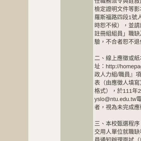
任職務派令與銓敘
檢定證明文件等影本
羅斯福路四段1號
時恕不候），並請
註冊組組員」職缺
驗，不合者恕不退
二、線上應徵或紙
址：http://homep
政人力組/職員』
表（由應徵人填寫）
格式），於111年
yslo@ntu.e
者，視為未完成應
三、本校甄選程序
交用人單位就職缺
員通知辦理面試（