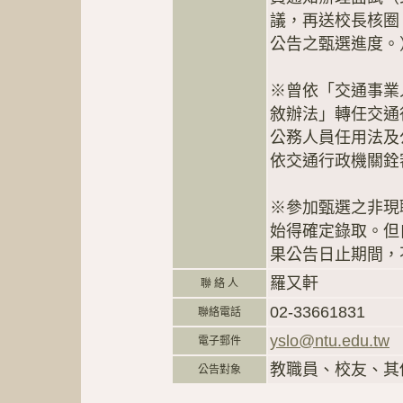
議，再送校長核圈
公告之甄選進度。
※曾依「交通事業
敘辦法」轉任交通
公務人員任用法及
依交通行政機關銓
※參加甄選之非現
始得確定錄取。但
果公告日止期間，
羅又軒
聯 絡 人
02-33661831
聯絡電話
yslo@ntu.edu.tw
電子郵件
教職員、校友、其
公告對象