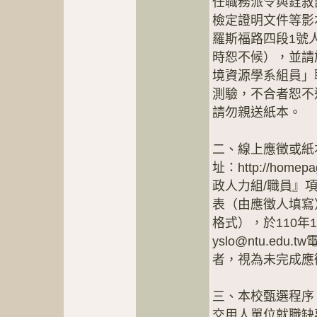
任職務派令與銓敘
檢定證明文件等影本
羅斯福路四段1號
時恕不候），並請
境資源學系組員」
測驗，不合者恕不
請勿親送紙本。
二、線上應徵或紙
址：http://homep
政人力組/職員』
表（由應徵人填寫）
格式），於110年
yslo@ntu.e
者，視為未完成應
三、本校甄選程序
交用人單位就職缺