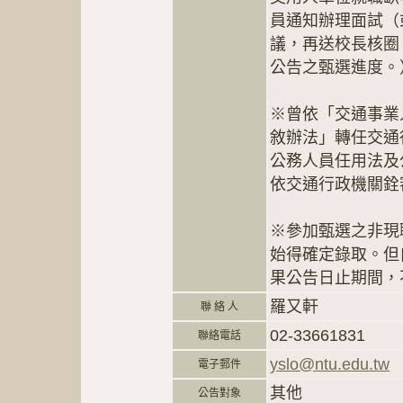
員通知辦理面試（
議，再送校長核圈
公告之甄選進度。
※曾依「交通事業
敘辦法」轉任交通
公務人員任用法及
依交通行政機關銓
※參加甄選之非現
始得確定錄取。但
果公告日止期間，
羅又軒
聯 絡 人
02-33661831
聯絡電話
yslo@ntu.edu.tw
電子郵件
其他
公告對象