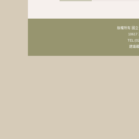
版權所有 國
106
TEL:(0
建議最