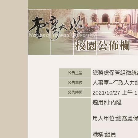
總務處保管組徵統
公告主旨
人事室--行政人力
公告單位
2021/10/27 上午 1
公告時間
遴用別:內陞
用人單位:總務處
職稱:組員