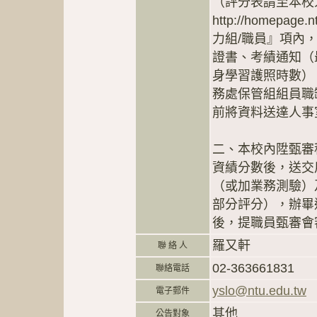
（評分表請至本校
http://homepag
力組/職員』項內
證書、考績通知（
身學習護照時數）
務處保管組組員職缺
前將資料送達人事室
二、本校內陞甄審
資績分數後，送交
（或加業務測驗）
部分評分），辦畢
後，提職員甄審會
羅又軒
聯 絡 人
02-363661831
聯絡電話
yslo@ntu.edu.tw
電子郵件
其他
公告對象