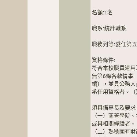
名額:1名
職系:統計職系
職務列等:委任第
資格條件:
符合本校職員遴用
無第6條各款情事
編），並具公務人
系任用資格者。（
須具備專長及要求
（一）商管學院、
或具相關經驗者。
（二）熟稔國有財