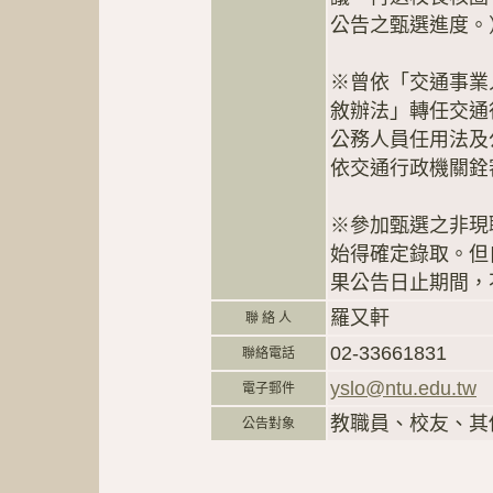
公告之甄選進度。
※曾依「交通事業
敘辦法」轉任交通
公務人員任用法及
依交通行政機關銓
※參加甄選之非現
始得確定錄取。但
果公告日止期間，
羅又軒
聯 絡 人
02-33661831
聯絡電話
yslo@ntu.edu.tw
電子郵件
教職員、校友、其
公告對象