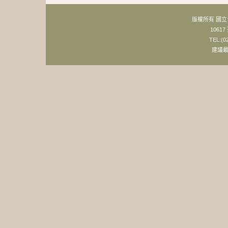
版權所有 國
106
TEL:(0
建議最