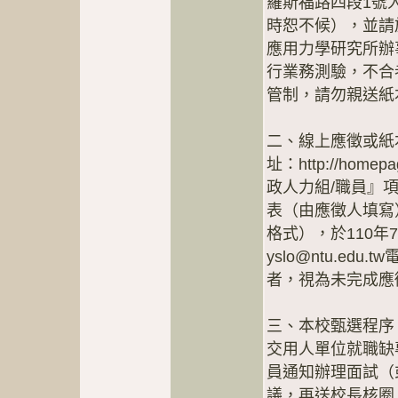
羅斯福路四段1號
時恕不候），並請
應用力學研究所辦
行業務測驗，不合
管制，請勿親送紙
二、線上應徵或紙
址：http://homep
政人力組/職員』
表（由應徵人填寫）
格式），於110年
yslo@ntu.e
者，視為未完成應
三、本校甄選程序
交用人單位就職缺
員通知辦理面試（
議，再送校長核圈