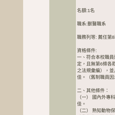
名額:1名
職系:獸醫職系
職務列等: 薦任第
資格條件:
一、符合本校職員
定，且無第6條各
之法規彙編），並
佳。（舊制職員因
二、其他條件：
（一） 國內外專
佳。
（二） 熟知動物