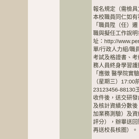
報名規定（需檢具
本校職員同仁如有
「職員陞（任）遷
職與擬任工作說明
址：http://www.pe
單/行政人力組/
考試及格證書、考
務人員終身學習護
「應徵 醫學院實驗
（星期三）17:
23123456-8
收件後，送交研發
及核計資績分數後
加業務測驗）及資
評分），辦畢送回
再送校長核圈）。