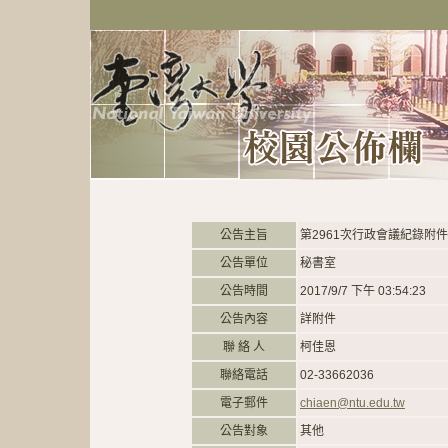
公告主旨
第2961次行政會議紀錄附件
公告單位
秘書室
公告時間
2017/9/7 下午 03:54:23
公告內容
詳附件
聯 絡 人
柯佳恩
聯絡電話
02-33662036
電子郵件
chiaen@ntu.edu.tw
公告對象
其他