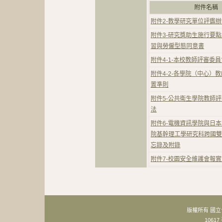
附件名
附件2-教學研究單位評鑑辦
附件3-研究獎助生施行要
習與勞僱型態同意書
附件4-1-本校教師評審委
附件4-2-各學院（中心）
置準則
附件5-公共衛生學院教師
法
附件6-電機資訊學院與日
院基幹理工學研究科跨國雙
忘錄及附錄
附件7-校園安全維護會報
版權所有 國
106