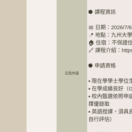
⭓ 課程資訊
📅 日期：2026/7/6 
📍 地點：九州大學 I
🏠 住宿：不保
🔗 課程介紹：https://
⭓ 申請資格
公告內容
▪️ 限在學學士學
▪️ 在學成績良好（G
▪️ 校內甄選依照
擇優錄取
▪️ 英語授課，
自行評估）