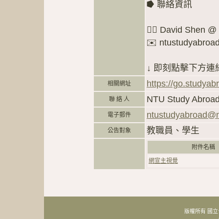
⭓ 聯絡資訊
🙋‍♂️ David Shen 
✉️ ntustudyabroa
↓ 即刻點擊下方連
https://go.studyab
相關網址
NTU Study Ab
聯 絡 人
ntustudyabroad@n
電子郵件
教職員、學生
公告對象
附件名
網宣主視覺
版權所有 國