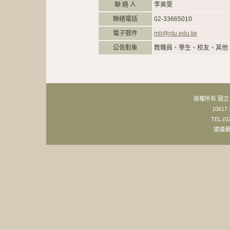
聯 絡 人
李美雯
聯絡電話
02-33665010
電子郵件
mli@ntu.edu.tw
公告對象
教職員、學生、校友、其他
版權所有 國
106
TEL:(0
建議最