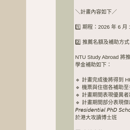
＼計畫內容如下／
1️⃣ 期程：2026 年 6 月 
2️⃣ 推薦名額及補助方
NTU Study Abroa
學金補助如下：
🔹 計畫完成後將得到 HK
🔹 機票與住宿各補助至多 
🔹 計畫期間表現優異
🔹 計畫期間部分表現傑
𝘗𝘳𝘦𝘴𝘪𝘥𝘦𝘯𝘵𝘪𝘢𝘭
於港大攻讀博士班