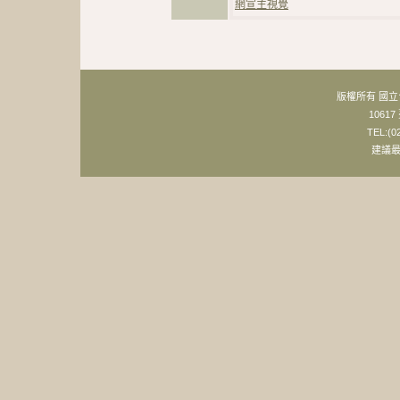
網宣主視覺
版權所有 國
106
TEL:(0
建議最