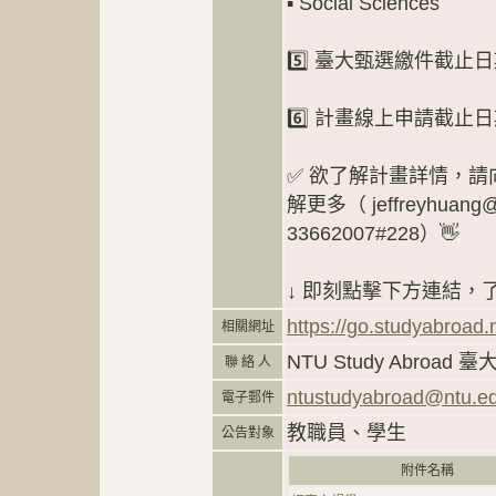
▪️ Social Sciences
5️⃣ 臺大甄選繳件截止日期：𝟮
6️⃣ 計畫線上申請截止日期：𝟮
✅ 欲了解計畫詳情，請向 NTU 
解更多（ jeffreyhuang
33662007#228）👋
↓ 即刻點擊下方連結，
https://go.studyabroa
相關網址
NTU Study Abroa
聯 絡 人
ntustudyabroad@ntu.ed
電子郵件
教職員、學生
公告對象
附件名稱