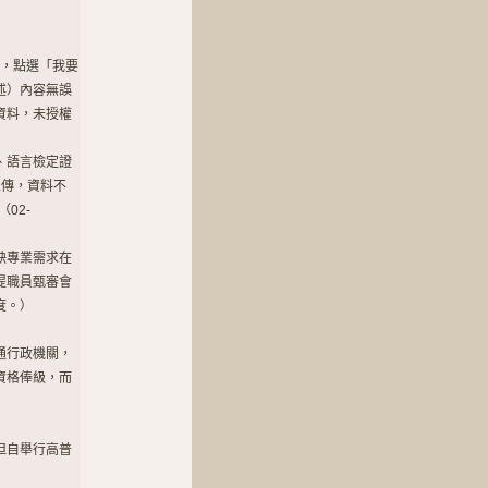
」，點選「我要
述）內容無誤
資料，未授權
、語言檢定證
上傳，資料不
02-
缺專業需求在
提職員甄審會
度。）
通行政機關，
資格俸級，而
但自舉行高普