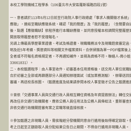
本校工學院機械工程學系（106臺北市大安區羅斯福路四段1號）
一、意者請於113年6月12日前至行政院人事行政總處「事求人機關徵才系統
應徵」，連結至職缺應徵系統，確認「我的簡歷」及「我的履歷」（含簡要自
後，點選【應徵職缺】依程序進行本職缺應徵，並同意授權本校調閱完整履歷
開放取得履歷者恕不受理報名。
另請上傳最高學歷畢業證書、考試及格證書、現職職務派令及現職銓敘審定函
明及近5年考績、獎懲資料等相關文件檔案資料，合併掃描為單一PDF檔案後
全者或不符報名資格規定者，不再通知補件，並視為資格不符。聯絡人-周小姐（
33661831）。
二、本校甄選程序：由人事室收件、初審基本任用資格後，送交用人單位就職
合於初審之全部或再篩選部分人員通知辦理面試（或加業務測驗），辦畢送回
審議，再送校長核圈。（甄選進度及結果請參閱本校人事室徵才公告之甄選進
※曾依「交通事業人員與交通行政人員相互轉任資格及年資提敘辦法」轉任交
再改任非交通行政機關者，應依公務人員任用法及公務人員俸給法，重新審查
非依交通行政機關銓審有案之官職等級直接核敘。
※參加甄選之非現職人員，需俟報經分發機關同意自行遴用後始得確定錄取。
考之日起至正額錄取人員分配結果公告日止期間，不得自行遴用非現職人員。