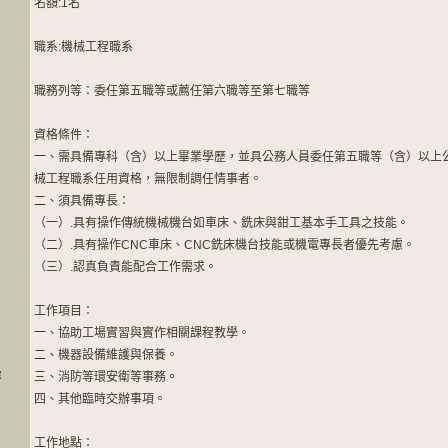
名額:1名
職系:機械工程職系
職務列等：委任第五職等或薦任第六職等至第七職等
資格條件：
一、需具備專科（含）以上畢業學歷，並具公務人員委任第五職等（含）以上
械工程職系任用資格，無限制調任情事者。
二、須具備專長：
（一）.具有操作傳統機械機台如車床、銑床與鉗工基本手工具之技能。
（二）.具有操作CNC車床、CNC銑床機台技能或機電專長者優先考慮。
（三）.認真負責能配合工作需求。
工作項目：
一、協助工場實習與實作相關課程教學。
二、機器設備維護與保養。
容
三、消防等環安衛等事務。
四、其他臨時交辦事項。
工作地點：