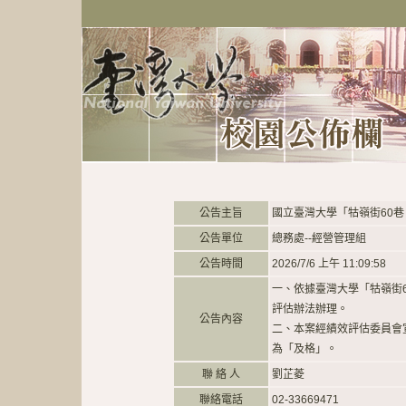
公告主旨
國立臺灣大學「牯嶺街60巷
公告單位
總務處--經營管理組
公告時間
2026/7/6 上午 11:09:58
一、依據臺灣大學「牯嶺街
評估辦法辦理。
公告內容
二、本案經績效評估委員會宣
為「及格」。
聯 絡 人
劉芷菱
聯絡電話
02-33669471