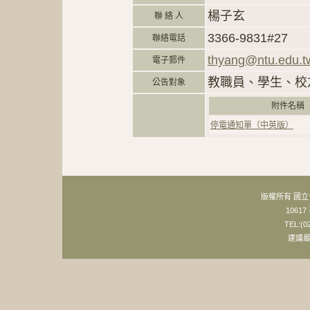
楊子玄
聯 絡 人
3366-9831#27
聯絡電話
thyang@ntu.edu.t
電子郵件
教職員、學生、校
公告對象
附件名
停電通知單（中英版）
版權所有 國
106
TEL:(0
建議最