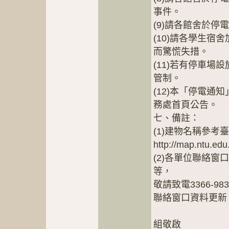
事件。
(9)請各館舍於停
(10)請各學生
而驚慌失措。
(11)若有停車
管制。
(12)本「停電通知
務處首頁公告。
七、備註：
(1)建物名稱參考
http://map.ntu.edu
(2)各單位聯絡
等，
敬請致電3366-983
聯絡窗口資料更新
總
組敬啟