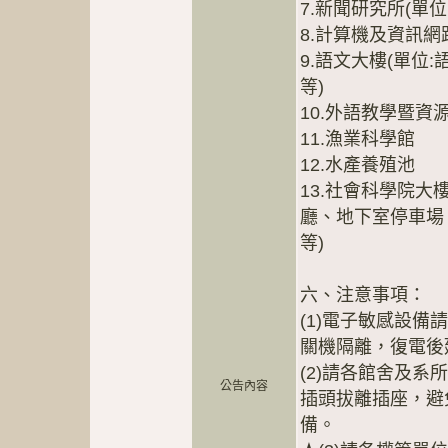
7.新聞研究所(單
8.計算機及資訊網
9.語文大樓(單位
等)
10.外語教學暨資
11.漁業科學館
12.水產養殖池
13.社會科學院大
廳、地下室停車場
等)
六、注意事項：
(1)電子敏感設
關機隔離，復電後
(2)請各館舍及
公告內容
插頭拔離插座，避
備。