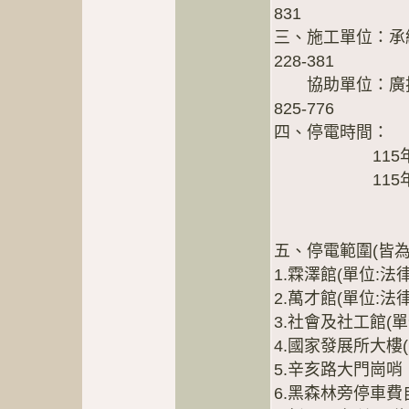
831
三、施工單位：承
228-381
協助單位：廣技工
825-776
四、停電時間：
115年6月28
115年6月28
(提前完
五、停電範圍(皆
1.霖澤館(單位:
2.萬才館(單位:
3.社會及社工館(
4.國家發展所大樓
5.辛亥路大門崗哨
6.黑森林旁停車