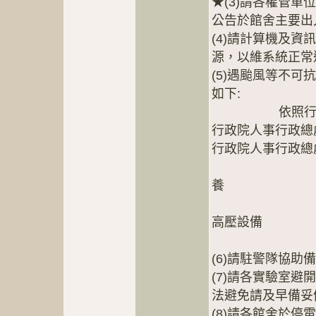
★(3)請各權管
公告於館舍主要出
(4)請計算機及
源，以維系統正常
(5)遇颱風等不
如下:
依照行政院
行政院人事行政總
行政院人事行政總
但至現場
養
→ 
高壓設備
→ 
(6)請駐警隊協助
(7)請各實驗室
法避免請及早備妥
(8)請各館舍於停