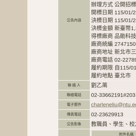
辦理方式 公開招標
開標日期 115/01/29
決標日期 115/01/2
公告內容
決標金額 新臺幣1,3
得標廠商 品勛科
廠商統編 2747150
廠商地址 新北市三
廠商電話 02-2278
履約期限 自115/01
履約地點 臺北市
劉乙萳
聯 絡 人
02-33662191#203
聯絡電話
charleneliu@ntu.e
電子郵件
02-23629913
傳真電話
教職員、學生、校
公告對象
附件名